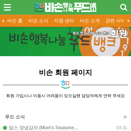
한국어
비손 홈
비손 소식
지원 센터
비손 소개
관련 사이트
비손 홈
비손 소식
지원 센터
비손 소개
전국 푸드뱅크
비손 화보
기부 안내
비손 뉴스
인천광역 푸드뱅크
비손 동아리
기부 신청
홍보 / PR
유투브 영상
푸드 소식
공지사항
열린 마
비손 소식
지원 센터
비손 소개
비손 회원 페이지
- 비손 소개
- 비손 뉴스
회원 가입시나 이용시 어려움이 있으실땐 담당자에게 연락 주세요
- 홍보 / PR
- 유투브 영상
푸드 소식
맘스 양념감자 (Mom's Seasone...
03-31
관련 사이트