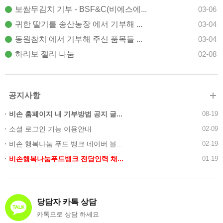
보쌈무김치 기부 - BSF&C(비에스에...
03-06
귀한 딸기를 송산농장 에서 기부해 ...
03-04
동원참치 에서 기부해 주신 품목들 ...
03-04
하리보 젤리 나눔
02-08
공지사항
비손 홈페이지 내 기부방법 공지 글...
08-19
소셜 로그인 기능 이용안내
02-09
비손 행복나눔 푸드 뱅크 네이버 블...
02-19
비손행복나눔푸드뱅크 전담인력 채...
01-19
당담자 카톡 상담
카톡으로 상담 하세요