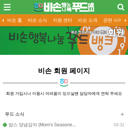
로그인
회원가입
한국어
비손 홈
비손 소식
지원 센터
비손 소개
관련 사이트
비손 홈
비손 소식
지원 센터
비손 소개
전국 푸드뱅크
비손 화보
기부 안내
비손 뉴스
인천광역 푸드뱅크
비손 동아리
기부 신청
홍보 / PR
유투브 영상
푸드 소식
공지사항
열린 마
비손 소식
지원 센터
비손 소개
비손 회원 페이지
- 비손 소개
- 비손 뉴스
회원 가입시나 이용시 어려움이 있으실땐 담당자에게 연락 주세요
- 홍보 / PR
- 유투브 영상
푸드 소식
맘스 양념감자 (Mom's Seasone...
03-31
관련 사이트