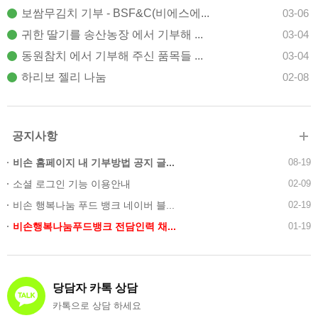
보쌈무김치 기부 - BSF&C(비에스에...
03-06
귀한 딸기를 송산농장 에서 기부해 ...
03-04
동원참치 에서 기부해 주신 품목들 ...
03-04
하리보 젤리 나눔
02-08
공지사항
비손 홈페이지 내 기부방법 공지 글...
08-19
소셜 로그인 기능 이용안내
02-09
비손 행복나눔 푸드 뱅크 네이버 블...
02-19
비손행복나눔푸드뱅크 전담인력 채...
01-19
당담자 카톡 상담
카톡으로 상담 하세요