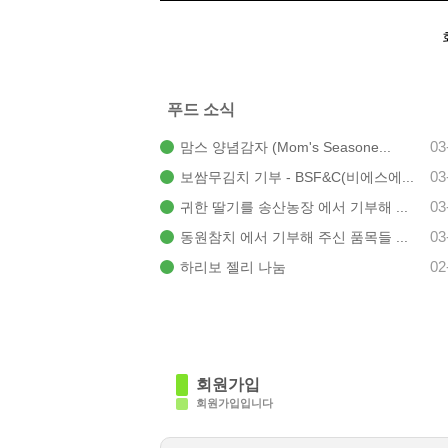
푸드 소식
03
맘스 양념감자 (Mom's Seasone...
03
보쌈무김치 기부 - BSF&C(비에스에...
03
귀한 딸기를 송산농장 에서 기부해 ...
03
동원참치 에서 기부해 주신 품목들 ...
02
하리보 젤리 나눔
회원가입
회원가입입니다