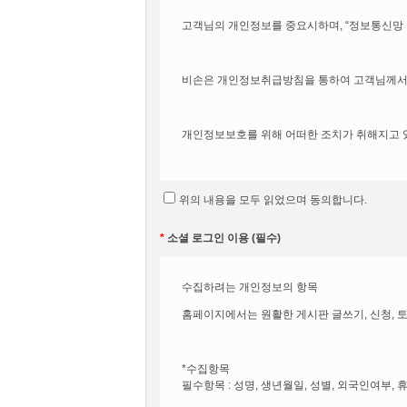
목적으로 합니다.
고객님의 개인정보를 중요시하며, “정보통신망 
제2조(정의)
비손은 개인정보취급방침을 통하여 고객님께서 
① 회사란 회사가 재화나 용역을 이용자에게 제
사업자의 의미로도 사용합니다.
개인정보보호를 위해 어떠한 조치가 취해지고 
② ‘이용자’란 회사에 접속하거나 방문하여 이
③ ‘회원’이라 함은 회사에 개인정보를 제공하
비손은 개인정보취급방침을 개정하는 경우 웹사
위의 내용을 모두 읽었으며 동의합니다.
④ ‘비회원’이라 함은 회원에 가입하지 않고 
*
소셜 로그인 이용 (필수)
제3조 (약관의 명시와 개정)
ο 본 방침은 : 2019 년 1 월 1 일 부터 시행됩니
수집하려는 개인정보의 항목
홈페이지에서는 원활한 게시판 글쓰기, 신청, 토
① 회사는 이 약관의 내용과 상호, 연락처(전화
② 회사는 약관의규제등에관한법률, 전자거래기
■ 수집하는 개인정보 항목
이 약관을 개정할 수 있습니다.
*수집항목
필수항목 : 성명, 생년월일, 성별, 외국인여부
③ 회사가 약관을 개정할 경우에는 적용일자 및