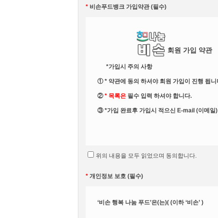
*
비손푸드뱅크 가입약관 (필수)
회원 가입 약관
*가입시 주의 사항
① * 약관에 동의 하셔야 회원 가입이 진행 됩니
②
* 목록은
필수 입력 하셔야 합니다.
③ *가입 완료후 가입시 적으신 E-mail (이메
[제1장 총칙]
위의 내용을 모두 읽었으며 동의합니다.
*
개인정보 보호 (필수)
제1조(목적)
‘비손 행복 나눔 푸드’은(는)( (이하 ‘비손’ )
이 약관은 ‘비손 나눔 푸드’가(이)(이하 ‘회사’) 