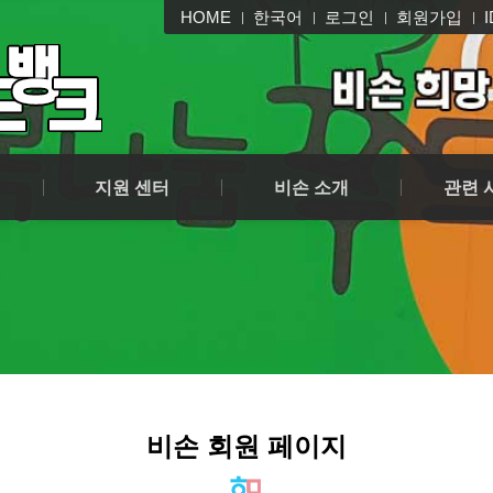
HOME
한국어
로그인
회원가입
지원 센터
비손 소개
전국 푸드
기부 안내
비손 뉴스
인천광역
기부 신청
홍보 / PR
푸드 소식
유투브 영상
열린 마당
지원 센터
비손 소개
관련 
지원 센터
비손 소개
전국 푸드
기부 안내
비손 뉴스
인천광역
기부 신청
홍보 / PR
푸드 소식
유투브 영상
열린 마당
비손 회원 페이지