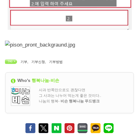
TAG •
기부
,
기부신청
,
기부방법
Who's
행복나눔-비손
사과 반쪽만으로도 괜찮다면
그 사과는 나누어 먹는게 좋은 것이다..
나눔의 행복-
비손 행복나눔 푸드뱅크