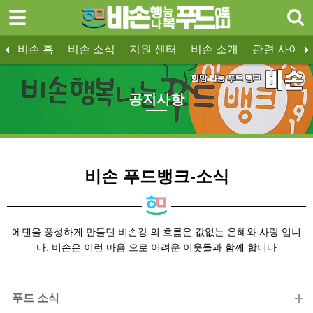
로그인
회원가입
Sketchbook5, 스케치북5
한국어
비손 홈
비손 소식
지원 센터
비손 소개
관련 사이트
비손 홈
비손 소식
지원 센터
비손 소개
전국 푸드뱅크
비손 화보
기부 안내
비손 뉴스
인천광역 푸드뱅크
비손 동아리
기부 신청
홍보 / PR
유투브 영상
푸드 소식
공지사항
열린 마
공지사항
비손 소식
Sketchbook5, 스케치북5
- 비손 소식
- 비손 화보
비손 푸드뱅크-소식
- 비손 동아리
- 공지사항
에덴을 풍성하게 만들던 비손강 의 흐름은 값없는 은혜와 사랑 입니
지원 센터
다. 비손은 이런 마음 으로 어려운 이웃들과 함께 합니다
비손 소개
푸드 소식
관련 사이트